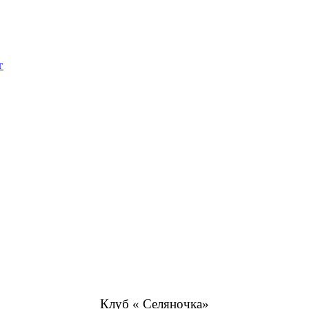
г
Клуб « Селяночка»